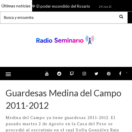
Últimas noticias
🌹 El poder escondido del Rosario
¿Quién f
26 Jun 2026
24 Jun 2026
Radio Seminario: Noticias, Tienda, Podcast y
mucho más
"
Guardesas Medina del Campo
2011-2012
Medina del Campo ya tiene guardesas 2011-2012. El
pasado martes 2 de Agosto en la Casa del Peso se
procedió al escrutinio en el cual Sofía González Ruiz