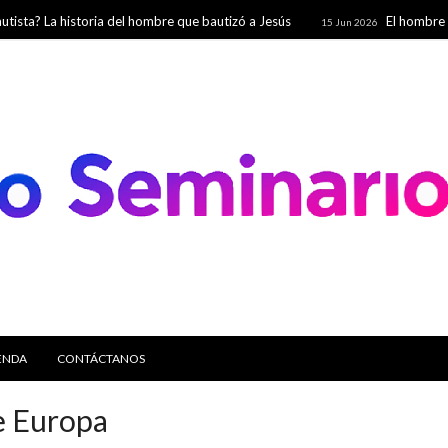
La historia del hombre que bautizó a Jesús
El hombre que salvó
15 Jun 2026
s
ENDA
CONTÁCTANOS
de Europa