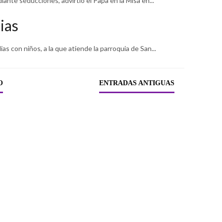
nte seducciones, advirtió el Papa en la Misa en...
ias
s con niños, a la que atiende la parroquia de San...
O
ENTRADAS ANTIGUAS