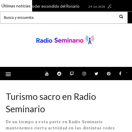
Últimas noticias
🌹 El poder escondido del Rosario
¿Quién fue San Juan 
n 2026
24 Jun 2026
Radio Seminario: Noticias, Tienda, Podcast y
mucho más
"
Turismo sacro en Radio
Seminario
De un tiempo a esta parte en Radio Seminario
mantenemos cierta actividad en las distintas redes