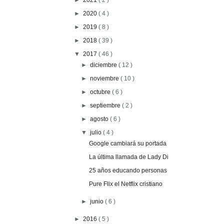
►
2021
( 2 )
►
2020
( 4 )
►
2019
( 8 )
►
2018
( 39 )
▼
2017
( 46 )
►
diciembre
( 12 )
►
noviembre
( 10 )
►
octubre
( 6 )
►
septiembre
( 2 )
►
agosto
( 6 )
▼
julio
( 4 )
Google cambiará su portada
La última llamada de Lady Di
25 años educando personas
Pure Flix el Netflix cristiano
►
junio
( 6 )
►
2016
( 5 )