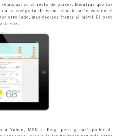
 semanas, en el resto de países. Mientras que los
eda la incógnita de como reaccionarán cuando el
por otro lado, mas decrece frente al móvil. El paso
e de voz.
na a Yahoo, MSN o Bing, pero ganará poder de
á negociar el precio de las palabras con más datos