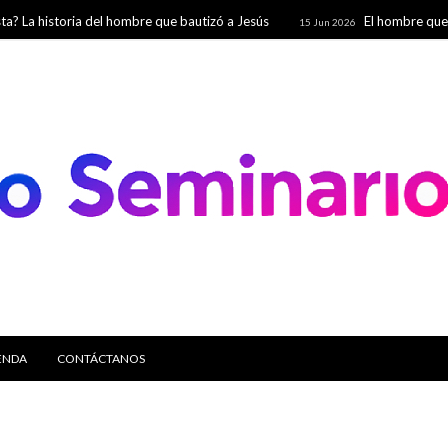
storia del hombre que bautizó a Jesús
El hombre que salvó mile
15 Jun 2026
s
ENDA
CONTÁCTANOS