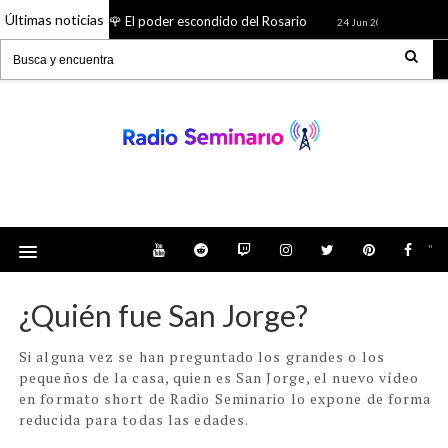
Últimas noticias
🌹 El poder escondido del Rosario
¿Quién f
26 Jun 2026
24 Jun 2026
Radio Seminario: Noticias, Tienda, Podcast y
mucho más
"
¿Quién fue San Jorge?
Si alguna vez se han preguntado los grandes o los
pequeños de la casa, quien es San Jorge, el nuevo vídeo
en formato short de Radio Seminario lo expone de forma
reducida para todas las edades.