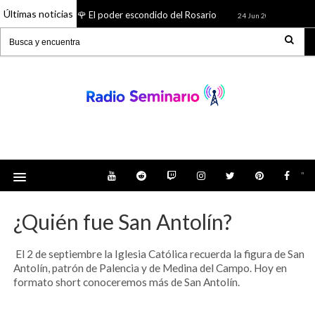
Últimas noticias
🌹 El poder escondido del Rosario
¿Quién f
26 Jun 2026
24 Jun 2026
Radio Seminario: Noticias, Tienda, Podcast y
mucho más
"
¿Quién fue San Antolín?
El 2 de septiembre la Iglesia Católica recuerda la figura de San
Antolín, patrón de Palencia y de Medina del Campo. Hoy en
formato short conoceremos más de San Antolín.