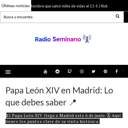
Últimas noticias
El hombre que salvó miles de vidas el 11-S | Rick Rescorla
15 Jun 2026
Radio Seminario: Noticias, Tienda, Podcast y
mucho más
"
Papa León XIV en Madrid: Lo
que debes saber 📍
El Papa León XIV llega a Madrid este 6 de junio. 🗓️ Aquí 
tienes los puntos clave de su visita histórica: