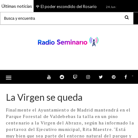
Últimas noticias
🌹 El poder escondido del Rosario
¿Quién 
26 Jun 2026
24 Jun 2026
Radio Seminario: Noticias, Tienda, Podcast y
mucho más
"
La Virgen se queda
Finalmente el Ayuntamiento de Madrid mantendrá en el
Parque Forestal
de Valdebebas la talla en un pino
centenario a la Virgen del Abrazo, según ha informado la
portavoz del Ejecutivo municipal, Rita Maestre.
"Está
muy bien que sea parte del entorno natural del parque y