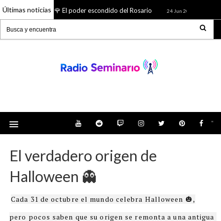
Últimas noticias
🌹 El poder escondido del Rosario
¿Quién 
26 Jun 2026
24 Jun 2026
Radio Seminario: Noticias, Tienda, Podcast y
mucho más
"
El verdadero origen de
Halloween 👻
Cada 31 de octubre el mundo celebra Halloween 🎃,
pero pocos saben que su origen se remonta a una antigua 