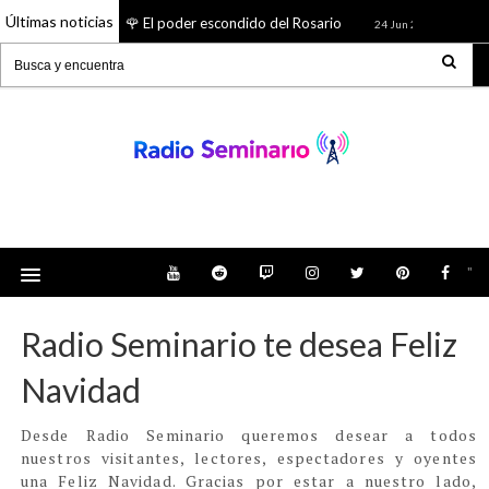
Últimas noticias
🌹 El poder escondido del Rosario
¿Quién 
26 Jun 2026
24 Jun 2026
Radio Seminario: Noticias, Tienda, Podcast y
mucho más
"
Radio Seminario te desea Feliz
Navidad
Desde Radio Seminario queremos desear a todos
nuestros visitantes, lectores, espectadores y oyentes
una Feliz Navidad. Gracias por estar a nuestro lado,